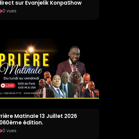
direct sur Evanjelik KonpaShow
0 vues
ility
rière Matinale 13 Juillet 2026
1060ème édition.
0 vues
ility