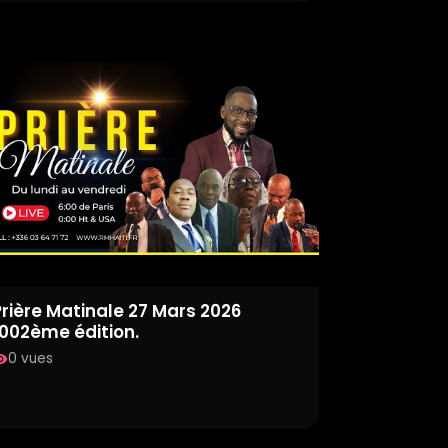
Prière Matinale 27 Mars 2026
1002ème édition.
0 vues
ility