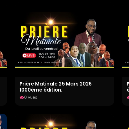
Prière Matinale 25 Mars 2026
1000ème édition.
é
0 vues
visibility
visib