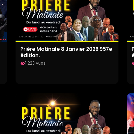
,
Prière Matinale 8 Janvier 2026 957e
édition.
é
1 223 vues
visibility
visib