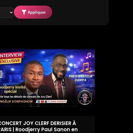
filter_alt
Appliquer
CONCERT JOY CLERF DERISIER À
PARIS | Roodjerry Paul Sanon en