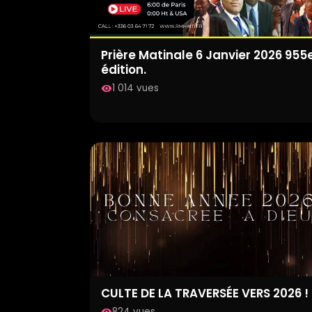
Prière Matinale 6 Janvier 2026 955
édition.
1 014 vues
visibility
CULTE DE LA TRAVERSÉE VERS 2026 !
824 vues
visibility