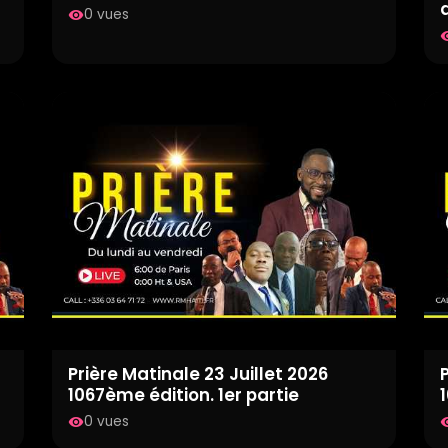
0 vues
visibility
visib
Prière Matinale 23 Juillet 2026
P
1067ème édition. 1er partie
0 vues
visibility
visib