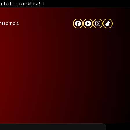
 foi grandit ici ! ✝️
facebook
play_circle_filled
 PHOTOS