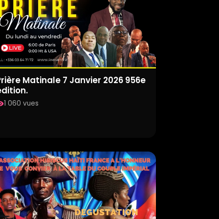
Prière Matinale 7 Janvier 2026 956e
dition.
1 060 vues
ility