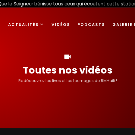
ue le Seigneur bénisse tous ceux qui écoutent cette station. La
ACTUALITÉS
VIDÉOS
PODCASTS
GALERIE
re
expand_more
videocam
Toutes nos vidéos
Redécouvrez les lives et les tournages de RMHaiti !