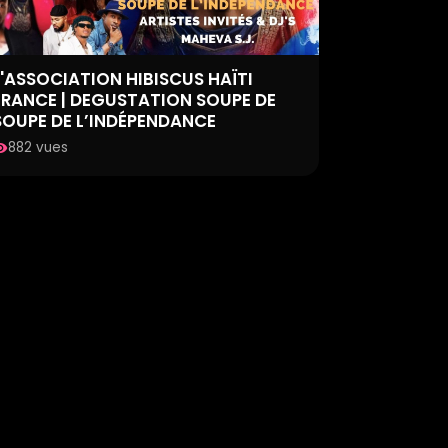
L'ASSOCIATION HIBISCUS HAÏTI
FRANCE | DEGUSTATION SOUPE DE
SOUPE DE L’INDÉPENDANCE
882 vues
ility