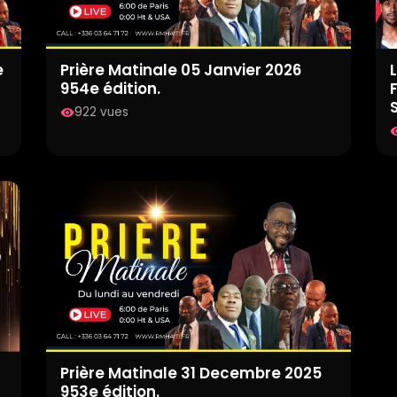
e
Prière Matinale 05 Janvier 2026
954e édition.
922 vues
visibility
visib
Prière Matinale 31 Decembre 2025
953e édition.