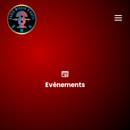
newspaper
Evènements