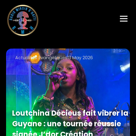
Actualités Evangéliques
13 May 2026
Loutchina Décieus fait vibrer la
Guyane : une tournée réussie
signée J’dor Création