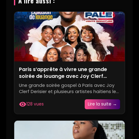
À lire aussi :
Paris s’apprête à vivre une grande
soirée de louange avec Joy Clerf
Derisier et plusieurs voix
Une grande soirée gospel à Paris avec Joy
emblématiques du gospel haïtien
Clerf Derisier et plusieurs artistes haïtiens le
31 juillet 2026....
visibility
128 vues
Lire la suite →