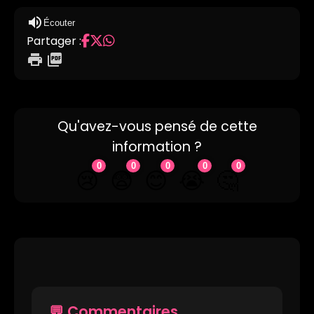
volume_up
Écouter
Partager :
print
picture_as_pdf
Qu'avez-vous pensé de cette
information ?
0
0
0
0
0
🤔
😢
😨
😊
😭
💬 Commentaires