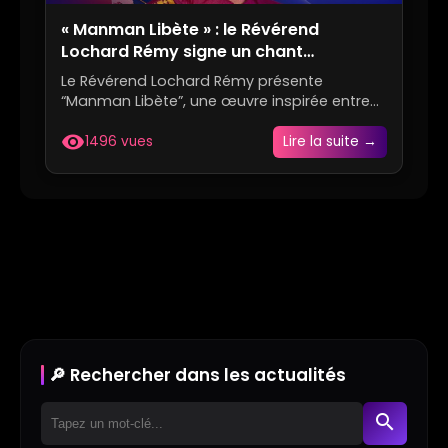
« Manman Libète » : le Révérend
Lochard Rémy signe un chant
prophétique
Le Révérend Lochard Rémy présente
“Manman Libète”, une œuvre inspirée entre
prière, prophétie et patriotism...
visibility
1496 vues
Lire la suite →
🔎 Rechercher dans les actualités
search