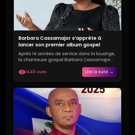
Barbara Cassamajor s’apprête à
lancer son premier album gospel
Après 14 années de service dans la louange,
la chanteuse gospel Barbara Cassamajor
annonce la sortie de son...
visibility
1446 vues
Lire la suite →